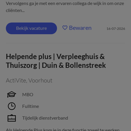
Vervolgens ga je met een ervaren collega de wijk in om onze
cliënten...
Bewaren
Bekijk vacature
16-07-2026
Helpende plus | Verpleeghuis &
Thuiszorg | Duin & Bollenstreek
ActiVite
,
Voorhout
MBO
Fulltime
Tijdelijk dienstverband
Als Helpende Plus kom je in deze functie zowel te werken