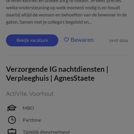
te leren kennen en unieke zorg te bieden. Je weet precies
welke ondersteuning op welk moment nodig is en houdt
daarbij altijd de wensen en behoeften van de bewoner in de
gaten. Samen met je collega’s begeleid en...
Bewaren
Bekijk vacature
14-07-2026
Verzorgende IG nachtdiensten |
Verpleeghuis | AgnesStaete
ActiVite
,
Voorhout
MBO
Parttime
Tijdelijk dienstverband