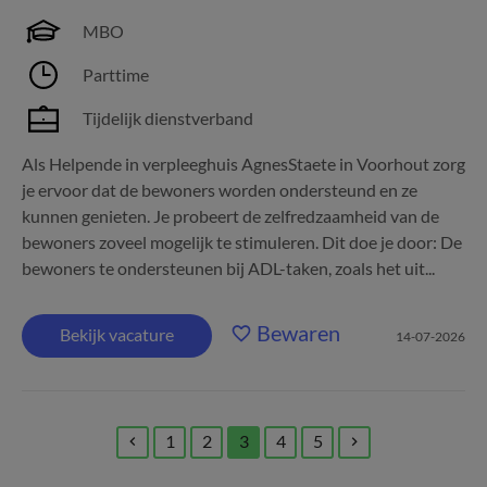
MBO
Parttime
Tijdelijk dienstverband
Als Helpende in verpleeghuis AgnesStaete in Voorhout zorg
je ervoor dat de bewoners worden ondersteund en ze
kunnen genieten. Je probeert de zelfredzaamheid van de
bewoners zoveel mogelijk te stimuleren. Dit doe je door: De
bewoners te ondersteunen bij ADL-taken, zoals het uit...
Bewaren
Bekijk vacature
14-07-2026
1
2
3
4
5
(current)