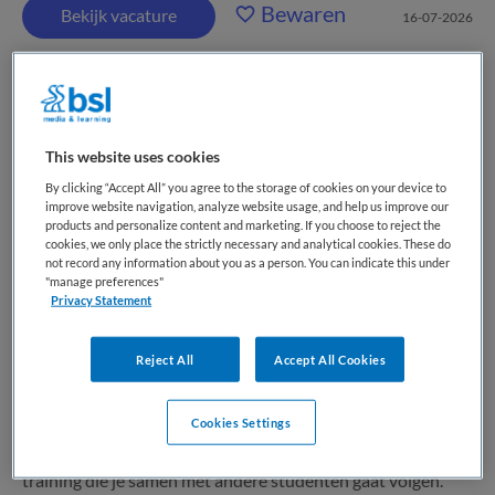
Bewaren
Bekijk vacature
16-07-2026
Student Verpleegkunde of
Geneeskunde
This website uses cookies
By clicking “Accept All” you agree to the storage of cookies on your device to
improve website navigation, analyze website usage, and help us improve our
ActiVite
,
Leiderdorp
products and personalize content and marketing. If you choose to reject the
cookies, we only place the strictly necessary and analytical cookies. These do
not record any information about you as a person. You can indicate this under
MBO
"manage preferences"
Privacy Statement
Fulltime
Tijdelijk dienstverband
Reject All
Accept All Cookies
Jij gaat als (kersverse) student verpleegkunde of
Cookies Settings
geneeskunde bij ons veel ervaring opdoen en je in
sneltreinvaart ontwikkelen! Je begint met een compacte
training die je samen met andere studenten gaat volgen.