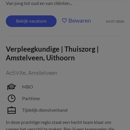
Van jong tot oud en van cliënten...
Bewaren
Bekijk vacature
14-07-2026
Verpleegkundige | Thuiszorg |
Amstelveen, Uithoorn
ActiVite
,
Amstelveen
MBO
Parttime
Tijdelijk dienstverband
In deze prachtige regio staat een hecht team klaar om
samen het verschil te maken. Ben jij een teamspeler die