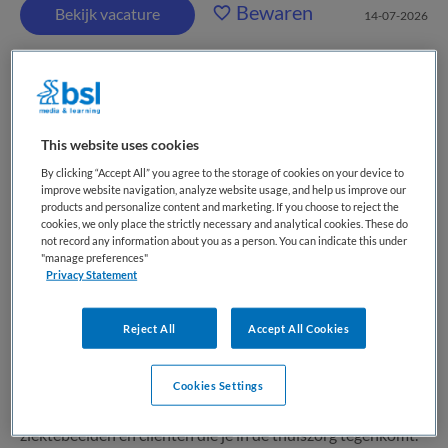
Bewaren
Bekijk vacature
14-07-2026
Verzorgende IG | Thuiszorg |
Amstelveen, Uithoorn
This website uses cookies
By clicking “Accept All” you agree to the storage of cookies on your device to
ActiVite
,
Amstelveen
improve website navigation, analyze website usage, and help us improve our
products and personalize content and marketing. If you choose to reject the
cookies, we only place the strictly necessary and analytical cookies. These do
MBO
not record any information about you as a person. You can indicate this under
"manage preferences"
Privacy Statement
Parttime
Tijdelijk dienstverband
Reject All
Accept All Cookies
Als verzorgende IG in de thuiszorg ga je bij de cliënten langs
in hun eigen huis. Jij bent de gast en dat maakt het werk
Cookies Settings
uniek en erg persoonlijk. Je hebt een grote variatie
ziektebeelden en cliënten die je in de thuiszorg tegenkomt.