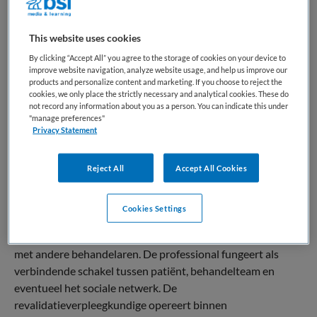
Een
revalidatieverpleegkundige
in Nederland is een
verpleegkundige die gespecialiseerd is in de zorg voor
mensen met tijdelijke of blijvende functionele beperkingen
This website uses cookies
als gevolg van ziekte, ongeval of operatie. Deze professional
By clicking “Accept All” you agree to the storage of cookies on your device to
heeft een basisopleiding verpleegkunde afgerond, is BIG-
improve website navigation, analyze website usage, and help us improve our
products and personalize content and marketing. If you choose to reject the
geregistreerd en beschikt doorgaans over aanvullende
cookies, we only place the strictly necessary and analytical cookies. These do
scholing in revalidatiezorg. Het beroep combineert
not record any information about you as a person. You can indicate this under
"manage preferences"
verpleegkundige deskundigheid met kennis van
Privacy Statement
herstelprocessen en functioneel trainen.
Binnen het zorglandschap neemt de verpleegkundige in de
Reject All
Accept All Cookies
revalidatie een centrale positie in binnen medisch-
specialistische revalidatie en geriatrische revalidatiezorg.
Cookies Settings
De rol kenmerkt zich door het ondersteunen van herstel en
het bevorderen van zelfstandigheid, in nauwe samenhang
met andere behandelaren. De professional fungeert als
verbindende schakel tussen patiënt, behandelteam en
eventueel het sociale netwerk. De
revalidatieverpleegkundige opereert binnen