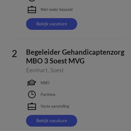
Niet nader bepaald
Bekijk vacature
Begeleider Gehandicaptenzorg
MBO 3 Soest MVG
Eemhart
,
Soest
MBO
Parttime
Vaste aanstelling
Bekijk vacature