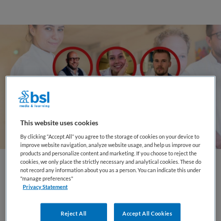
This website uses cookies
By clicking “Accept All” you agree to the storage of cookies on your device to
improve website navigation, analyze website usage, and help us improve our
products and personalize content and marketing. If you choose to reject the
cookies, we only place the strictly necessary and analytical cookies. These do
not record any information about you as a person. You can indicate this under
"manage preferences"
Maar wie zorgt er voor de verpleegkundigen?
Privacy Statement
En wat kun je zelf doen om gezond en fit te
blijven in je werk, zowel fysiek als mentaal?
Reject All
Accept All Cookies