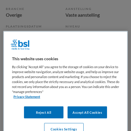
BRANCHE
AANSTELLING
Overige
Vaste aanstelling
PLAATSINGSDATUM
NIVEAU
3 juni 2026
WO
ERVARING
DIENSTVERBAND
Ervaren
Fulltime
This website uses cookies
By clicking “Accept All” you agree to the storage of cookies on your device to
Vacature niet beschikbaar
improve website navigation, analyze website usage, and help us improve our
products and personalize content and marketing. If you choose to reject the
Deze vacature Basisarts consultatiebureau Overijssel bij
cookies, we only place the strictly necessary and analytical cookies. These do
not record any information about you as a person. You can indicate this under
Docjobs is niet meer actueel. Hieronder staan enkele
"manage preferences"
vergelijkbare vacatures die voor u wellicht interessant zijn.
Privacy Statement
Reject All
Accept All Cookies
Cookies Settings