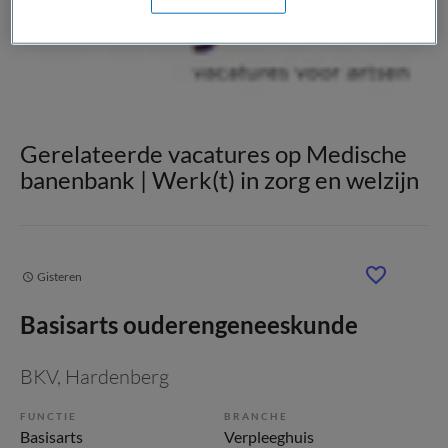
Gerelateerde vacatures op Medische
banenbank | Werk(t) in zorg en welzijn
Gisteren
Basisarts ouderengeneeskunde
BKV
, Hardenberg
FUNCTIE
BRANCHE
Basisarts
Verpleeghuis