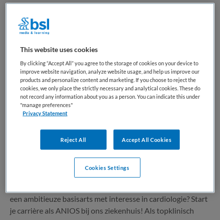
2 vacatures gevonden
This website uses cookies
ANIOS cardiologie
By clicking “Accept All” you agree to the storage of cookies on your device to
improve website navigation, analyze website usage, and help us improve our
products and personalize content and marketing. If you choose to reject the
cookies, we only place the strictly necessary and analytical cookies. These do
ZGT
,
Overijssel
not record any information about you as a person. You can indicate this under
"manage preferences"
Privacy Statement
WO
Fulltime
Reject All
Accept All Cookies
Tijdelijk dienstverband
Cookies Settings
ANIOS cardiologie Word ANIOS cardiologie in het Oosten
van Nederland, jouw springplank naar specialisatie! Ben jij
een ambitieuze basisarts met interesse in cardiologie? Start
je carrière als ANIOS bij ons ziekenhuis! Als topklinisch