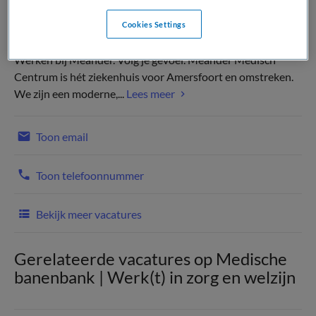
Cookies Settings
Werken bij Meander. Volg je gevoel. Meander Medisch
Centrum is hét ziekenhuis voor Amersfoort en omstreken.
We zijn een moderne,...
Lees meer
Toon email
Toon telefoonnummer
Bekijk meer vacatures
Gerelateerde vacatures op Medische
banenbank | Werk(t) in zorg en welzijn