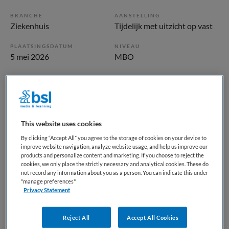
BRANCHE
AANSTELLING
Ziekenhuis
Tijdelijk met uitzicht op vast
PLAATSINGSDATUM
NIVEAU
5 mei 2026
MBO
ERVARING
DIENSTVERBAND
Ervaren
Niet nader bepaald
Vacature niet beschikbaar
This website uses cookies
By clicking “Accept All” you agree to the storage of cookies on your device to
Deze vacature Apothekersassistent Bereidingen bij
improve website navigation, analyze website usage, and help us improve our
Meander Medisch Centrum is niet meer actueel. Hieronder
products and personalize content and marketing. If you choose to reject the
cookies, we only place the strictly necessary and analytical cookies. These do
staan enkele vergelijkbare vacatures die voor u wellicht
not record any information about you as a person. You can indicate this under
interessant zijn.
"manage preferences"
Privacy Statement
Reject All
Accept All Cookies