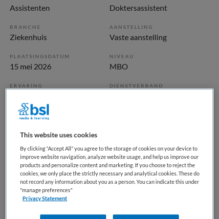
Assistenten
Doktersassistent
BRANCHE
AANSTELLING
Ziekenhuis
Vaste aanstelling
PLAATSINGSDATUM
NIVEAU
15 mei 2026
MBO
ERVARING
DIENSTVERBAND
Ervaren
Fulltime
Vacature niet beschikbaar
This website uses cookies
Deze vacature Senior doktersassistent polikliniek
By clicking “Accept All” you agree to the storage of cookies on your device to
improve website navigation, analyze website usage, and help us improve our
Oogheelkunde bij Haaglanden Medisch Centrum is niet
products and personalize content and marketing. If you choose to reject the
meer actueel. Hieronder staan enkele vergelijkbare
cookies, we only place the strictly necessary and analytical cookies. These do
vacatures die voor u wellicht interessant zijn.
not record any information about you as a person. You can indicate this under
"manage preferences"
Privacy Statement