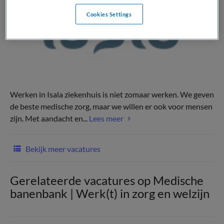
Cookies Settings
Werken in Isala ziekenhuis is niet zomaar werken. We geven
de beste medische zorg, maar we willen er ook voor mensen
zijn. Met aandacht en...
Lees meer
Bekijk meer vacatures
Gerelateerde vacatures op Medische
banenbank | Werk(t) in zorg en welzijn