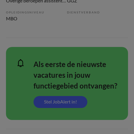
Overige beroepen assistenten
GGZ
OPLEIDINGSNIVEAU
DIENSTVERBAND
MBO
Als eerste de nieuwste
vacatures in jouw
functiegebied ontvangen?
Stel JobAlert in!