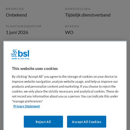
BRANCHE
AANSTELLING
Onbekend
Tijdelijk dienstverband
PLAATSINGSDATUM
NIVEAU
1 juni 2026
WO
ERVARING
DIENSTVERBAND
Starter
Fulltime
Vacature niet beschikbaar
This website uses cookies
By clicking “Accept All” you agree to the storage of cookies on your device to
Deze vacature Vakantiekracht facilitair assistent bij Isala is
improve website navigation, analyze website usage, and help us improve our
products and personalize content and marketing. If you choose to reject the
niet meer actueel. Hieronder staan enkele vergelijkbare
cookies, we only place the strictly necessary and analytical cookies. These do
vacatures die voor u wellicht interessant zijn.
not record any information about you as a person. You can indicate this under
"manage preferences"
Privacy Statement
Reject All
Accept All Cookies