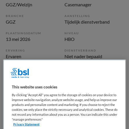
GGZ/Welzijn
Casemanager
BRANCHE
AANSTELLING
GGZ
Tijdelijk dienstverband
PLAATSINGSDATUM
NIVEAU
13 mei 2026
HBO
ERVARING
DIENSTVERBAND
Ervaren
Niet nader bepaald
Vacature niet beschikbaar
Deze vacature Casemanager Gebiedsteam Utrecht
This website uses cookies
(zuidwest) bij Altrecht is niet meer actueel. Hieronder staan
By clicking “Accept All” you agree to the storage of cookies on your device to
improve website navigation, analyze website usage, and help us improve our
enkele vergelijkbare vacatures die voor u wellicht
products and personalize content and marketing. If you choose to reject the
interessant zijn.
cookies, we only place the strictly necessary and analytical cookies. These do
not record any information about you as a person. You can indicate this under
"manage preferences"
Privacy Statement