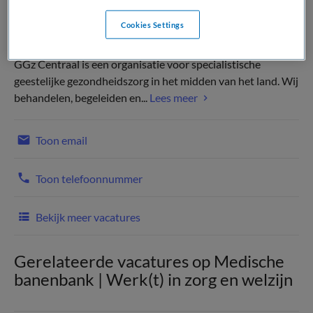
Cookies Settings
GGz Centraal is een organisatie voor specialistische
geestelijke gezondheidszorg in het midden van het land. Wij
behandelen, begeleiden en...
Lees meer
Toon email
Toon telefoonnummer
Bekijk meer vacatures
Gerelateerde vacatures op Medische
banenbank | Werk(t) in zorg en welzijn