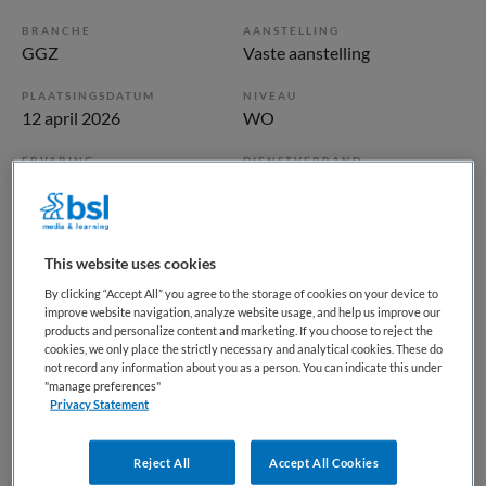
BRANCHE
AANSTELLING
GGZ
Vaste aanstelling
PLAATSINGSDATUM
NIVEAU
12 april 2026
WO
ERVARING
DIENSTVERBAND
Starter
Fulltime
Vacature niet beschikbaar
This website uses cookies
By clicking “Accept All” you agree to the storage of cookies on your device to
Deze vacature GZ-Psycholoog Transit bij GGz Centraal is
improve website navigation, analyze website usage, and help us improve our
niet meer actueel. Hieronder staan enkele vergelijkbare
products and personalize content and marketing. If you choose to reject the
vacatures die voor u wellicht interessant zijn.
cookies, we only place the strictly necessary and analytical cookies. These do
not record any information about you as a person. You can indicate this under
"manage preferences"
Privacy Statement
Reject All
Accept All Cookies