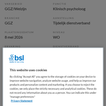
VAKGEBIED
FUNCTIE
GGZ/Welzijn
Klinisch psycholoog
BRANCHE
AANSTELLING
GGZ
Tijdelijk dienstverband
PLAATSINGSDATUM
NIVEAU
8 mei 2026
WO
ERVARING
DIENSTVERBAND
Ervaren
Niet nader bepaald
Vacature niet beschikbaar
This website uses cookies
Deze vacature Klinisch Psycholoog
By clicking “Accept All” you agree to the storage of cookies on your device to
improve website navigation, analyze website usage, and help us improve our
Persoonlijkheidstoornissen Pitstop bij Altrecht is niet meer
products and personalize content and marketing. If you choose to reject the
actueel. Hieronder staan enkele vergelijkbare vacatures die
cookies, we only place the strictly necessary and analytical cookies. These do
not record any information about you as a person. You can indicate this under
voor u wellicht interessant zijn.
"manage preferences"
Privacy Statement