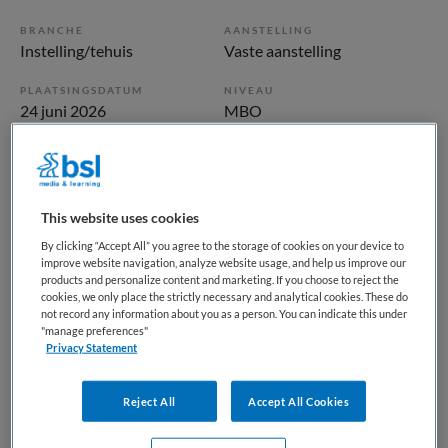
BRANCHE
AANSTELLING
Instelling/tehuis
Vaste aanstelling
PLAATSINGSDATUM
NIVEAU
24 juni 2026
MBO
ERVARING
DIENSTVERBAND
Starter
Parttime
This website uses cookies
Vacature niet beschikbaar
By clicking “Accept All” you agree to the storage of cookies on your device to
improve website navigation, analyze website usage, and help us improve our
Deze vacature Begeleider Dagbesteding - Het Kompas bij
products and personalize content and marketing. If you choose to reject the
cookies, we only place the strictly necessary and analytical cookies. These do
Eemhart is niet meer actueel. Hieronder staan enkele
not record any information about you as a person. You can indicate this under
vergelijkbare vacatures die voor u wellicht interessant zijn.
"manage preferences"
Privacy Statement
Reject All
Accept All Cookies