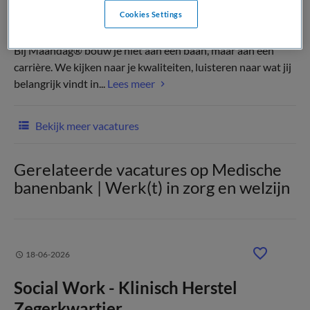
Cookies Settings
(Recruiter)
Bij Maandag® bouw je niet aan een baan, maar aan een
carrière. We kijken naar je kwaliteiten, luisteren naar wat jij
belangrijk vindt in...
Lees meer
Bekijk meer vacatures
Gerelateerde vacatures op Medische
banenbank | Werk(t) in zorg en welzijn
18-06-2026
Social Work - Klinisch Herstel
Zegerkwartier