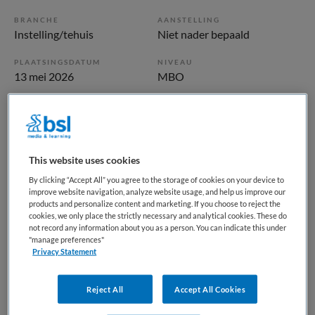
BRANCHE
AANSTELLING
Instelling/tehuis
Niet nader bepaald
PLAATSINGSDATUM
NIVEAU
13 mei 2026
MBO
ERVARING
DIENSTVERBAND
Ervaren
Niet nader bepaald
This website uses cookies
Vacature niet beschikbaar
By clicking “Accept All” you agree to the storage of cookies on your device to
Deze vacature Begeleider Nachtzorg bij Maandag is niet
improve website navigation, analyze website usage, and help us improve our
products and personalize content and marketing. If you choose to reject the
meer actueel. Hieronder staan enkele vergelijkbare
cookies, we only place the strictly necessary and analytical cookies. These do
vacatures die voor u wellicht interessant zijn.
not record any information about you as a person. You can indicate this under
"manage preferences"
Privacy Statement
Reject All
Accept All Cookies