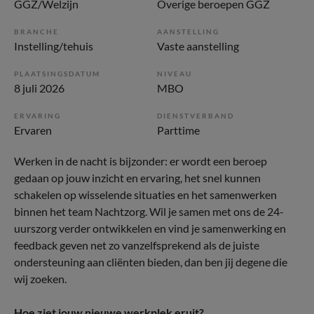
GGZ/Welzijn
Overige beroepen GGZ
BRANCHE
AANSTELLING
Instelling/tehuis
Vaste aanstelling
PLAATSINGSDATUM
NIVEAU
8 juli 2026
MBO
ERVARING
DIENSTVERBAND
Ervaren
Parttime
Werken in de nacht is bijzonder: er wordt een beroep
gedaan op jouw inzicht en ervaring, het snel kunnen
schakelen op wisselende situaties en het samenwerken
binnen het team Nachtzorg. Wil je samen met ons de 24-
uurszorg verder ontwikkelen en vind je samenwerking en
feedback geven net zo vanzelfsprekend als de juiste
ondersteuning aan cliënten bieden, dan ben jij degene die
wij zoeken.
Hoe ziet jouw nieuwe werkplek eruit?