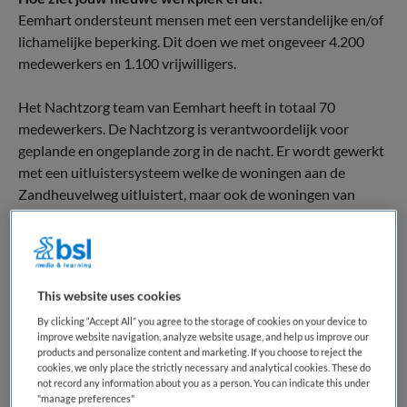
Eemhart ondersteunt mensen met een verstandelijke en/of
lichamelijke beperking. Dit doen we met ongeveer 4.200
medewerkers en 1.100 vrijwilligers.
Het Nachtzorg team van Eemhart heeft in totaal 70
medewerkers. De Nachtzorg is verantwoordelijk voor
geplande en ongeplande zorg in de nacht. Er wordt gewerkt
met een uitluistersysteem welke de woningen aan de
Zandheuvelweg uitluistert, maar ook de woningen van
Eemhart in de regio.
Wat mag je doen?
In de nachtzorg is geen nacht hetzelfde. Je werkt met
This website uses cookies
bewoners met uiteenlopende zorgvragen. Als ze onrustig of
By clicking “Accept All” you agree to the storage of cookies on your device to
bang zijn, kom jij met een oplossing. Jij zorgt ervoor dat
improve website navigation, analyze website usage, and help us improve our
cliënten lekker kunnen slapen. Daarbij werk je vanuit een
products and personalize content and marketing. If you choose to reject the
inlevende en coachende houding.
cookies, we only place the strictly necessary and analytical cookies. These do
not record any information about you as a person. You can indicate this under
"manage preferences"