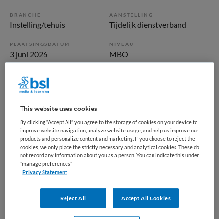
BRANCHE
AANSTELLING
Instelling/tehuis
Tijdelijk dienstverband
PLAATSINGSDATUM
NIVEAU
3 juni 2026
MBO
ERVARING
DIENSTVERBAND
Starter
Uurbasis
This website uses cookies
Vacature niet beschikbaar
By clicking “Accept All” you agree to the storage of cookies on your device to
improve website navigation, analyze website usage, and help us improve our
Deze vacature Oproepkracht Begeleider
products and personalize content and marketing. If you choose to reject the
Gehandicaptenzorg bij Eemhart is niet meer actueel.
cookies, we only place the strictly necessary and analytical cookies. These do
not record any information about you as a person. You can indicate this under
Hieronder staan enkele vergelijkbare vacatures die voor u
"manage preferences"
wellicht interessant zijn.
Privacy Statement
Reject All
Accept All Cookies