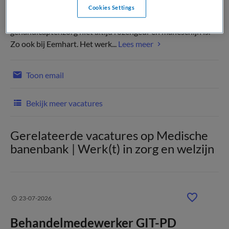
Cookies Settings
Laten we eerlijk zijn. Het klopt dat een baan in de
gehandicaptenzorg niet altijd rozengeur en maneschijn is.
Zo ook bij Eemhart. Het werk...
Lees meer
Toon email
Bekijk meer vacatures
Gerelateerde vacatures op Medische
banenbank | Werk(t) in zorg en welzijn
23-07-2026
Behandelmedewerker GIT-PD