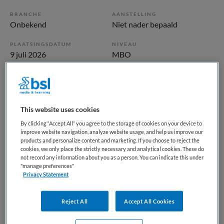
BRANCHE
AANSTELLING
Onbekend
Niet nader bepaald
PLAATSINGSDATUM
NIVEAU
9 juli 2026
MBO
ERVARING
DIENSTVERBAND
Niet nader bepaald
Niet nader bepaald
This website uses cookies
Vacature niet beschikbaar
By clicking “Accept All” you agree to the storage of cookies on your device to
improve website navigation, analyze website usage, and help us improve our
Deze vacature Verpleegkundige niveau 4 bij Maandag is
products and personalize content and marketing. If you choose to reject the
niet meer actueel. Hieronder staan enkele vergelijkbare
cookies, we only place the strictly necessary and analytical cookies. These do
not record any information about you as a person. You can indicate this under
vacatures die voor u wellicht interessant zijn.
"manage preferences"
Privacy Statement
Reject All
Accept All Cookies