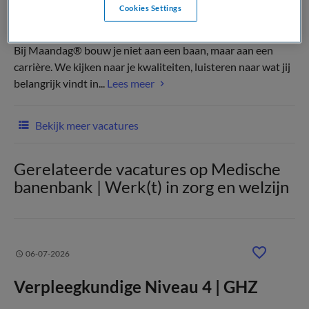
Cookies Settings
(Recruiter)
Bij Maandag® bouw je niet aan een baan, maar aan een
carrière. We kijken naar je kwaliteiten, luisteren naar wat jij
belangrijk vindt in...
Lees meer
Bekijk meer vacatures
Gerelateerde vacatures op Medische
banenbank | Werk(t) in zorg en welzijn
06-07-2026
Verpleegkundige Niveau 4 | GHZ