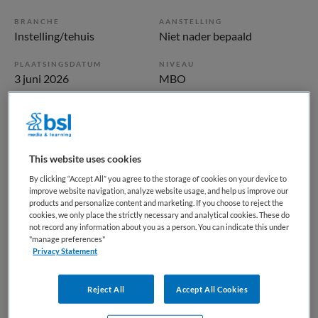
BRANCHE
AANSTELLING
Instelling/tehuis
Niet nader bepaald
PLAATSINGSDATUM
NIVEAU
3 juni 2026
MBO
ERVARING
DIENSTVERBAND
Niet nader bepaald
Niet nader bepaald
This website uses cookies
Vacature niet beschikbaar
By clicking “Accept All” you agree to the storage of cookies on your device to
improve website navigation, analyze website usage, and help us improve our
Deze vacature Verpleegkundige Parkinson Afdeling bij
products and personalize content and marketing. If you choose to reject the
Maandag is niet meer actueel. Hieronder staan enkele
cookies, we only place the strictly necessary and analytical cookies. These do
not record any information about you as a person. You can indicate this under
vergelijkbare vacatures die voor u wellicht interessant zijn.
"manage preferences"
Privacy Statement
Reject All
Accept All Cookies