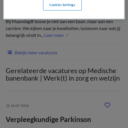
Cookies Settings
(Recruiter)
Bij Maandag® bouw je niet aan een baan, maar aan een
carrière. We kijken naar je kwaliteiten, luisteren naar wat jij
belangrijk vindt in...
Lees meer
Bekijk meer vacatures
Gerelateerde vacatures op Medische
banenbank | Werk(t) in zorg en welzijn
16-07-2026
Verpleegkundige Parkinson