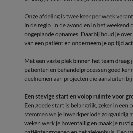
Onze afdeling is twee keer per week veran
in de regio. In de avond en in het weekend 
ongeplande opnames. Daarbij houd je overz
van een patiënt en onderneem je op tijd act
Met een vaste plek binnen het team draag je 
patiënten en behandelprocessen goed kenn
deelnemen aan projecten die aansluiten bij
Een stevige start en volop ruimte voor gr
Een goede start is belangrijk, zeker in e
stemmen we je inwerkperiode zorgvuldig af
weken werk je boventallig en maak je rusti
patiëntengroepen en het ziekenhuis. Een va