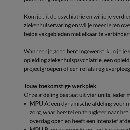
Kom je uit de psychiatrie en wil je je verdi
ziekenhuiservaring en wil je meer leren ove
beide vakgebieden met elkaar te verbinden
Wanneer je goed bent ingewerkt, kun je je 
opleiding ziekenhuispsychiatrie, een oplei
projectgroepen of een rol als regieverplee
Jouw toekomstige werkplek
Onze afdeling bestaat uit vier units, iede
MPU A:
een dynamische afdeling voor ma
zorg, waar herstel en terugkeer naar het 
overdag open en heeft een intensief af
MPU B:
op deze gesloten unit ligt de na