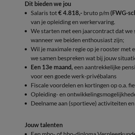
Dit bieden we jou
Salaris tot
€ 4.818,-
bruto p/m
(FWG-sch
van je opleiding en werkervaring.
We starten met een jaarcontract dat we 
wanneer we beiden enthousiast zijn;
Wil je maximale regie op je rooster met 
we samen bespreken wat bij jouw situati
Een 13e maand,
een aantrekkelijke pens
voor een goede werk-privébalans
Fiscale voordelen en kortingen op o.a. fiet
Opleiding- en ontwikkelingsmogelijkhede
Deelname aan (sportieve) activiteiten e
Jouw talenten
Een mbo- of hbo-diploma Verpleegkund