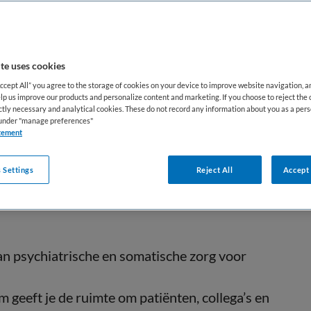
BRANCHE
AANSTELLING
Psychiatrisch verpleegkundige
Ziekenhuis
Vaste aanste
te uses cookies
DIENSTVERBAND
Accept All” you agree to the storage of cookies on your device to improve website navigation, 
Parttime
lp us improve our products and personalize content and marketing. If you choose to reject the 
ictly necessary and analytical cookies. These do not record any information about you as a pers
s under "manage preferences"
tement
org en bouw een vaste basis op binnen een
 Settings
Reject All
Accept 
van psychiatrische en somatische zorg voor
 geeft je de ruimte om patiënten, collega’s en