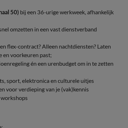
aal 50)
bij een 36-urige werkweek, afhankelijk
snel omzetten in een vast dienstverband
een flex-contract? Alleen nachtdiensten? Laten
e en voorkeuren past;
ioenregeling én een urenbudget om in te zetten
s, sport, elektronica en culturele uitjes
n voor verdieping van je (vak)kennis
n workshops
e;