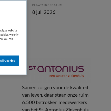
PLAATSINGSDATUM
lling
8 juli 2026
analyze website
cookies, we only
on. You can
All Cookies
Samen zorgen voor de kwaliteit
van leven, daar staan onze ruim
6.500 betrokken medewerkers
van het St. Antonius Ziekenhuis