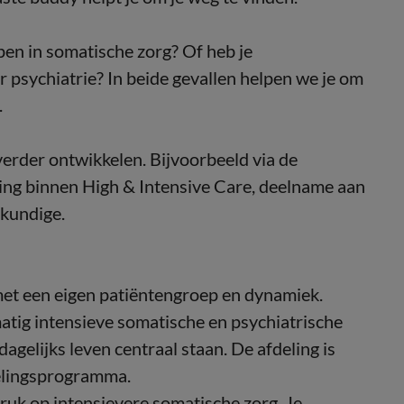
epen in somatische zorg? Of heb je
r psychiatrie? In beide gevallen helpen we je om
.
verder ontwikkelen. Bijvoorbeeld via de
ding binnen High & Intensive Care, deelname aan
gkundige.
r met een eigen patiëntengroep en dynamiek.
tig intensieve somatische en psychiatrische
dagelijks leven centraal staan. De afdeling is
delingsprogramma.
druk op intensievere somatische zorg. Je