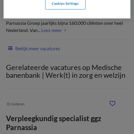
Cookies Settings
Als specialist in de geestelijke gezondheidszorg, behandelt
Parnassia Groep jaarlijks bijna 160.000 cliënten over heel
Nederland. Van...
Lees meer
Bekijk meer vacatures
Gerelateerde vacatures op Medische
banenbank | Werk(t) in zorg en welzijn
Gisteren
Verpleegkundig specialist ggz
Parnassia