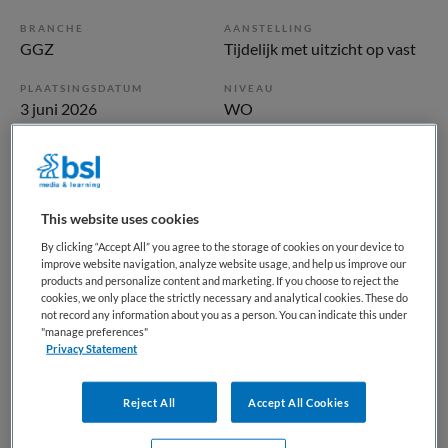
BRANCHE
AANSTELLING
GGZ
Tijdelijk met uitzicht op vast
PLAATSINGSDATUM
NIVEAU
3 juni 2026
WO
ERVARING
DIENSTVERBAND
Niet nader bepaald
Fulltime
This website uses cookies
Vacature niet beschikbaar
By clicking “Accept All” you agree to the storage of cookies on your device to
improve website navigation, analyze website usage, and help us improve our
Deze vacature Verpleegkundig specialist bij Parnassia
products and personalize content and marketing. If you choose to reject the
Groep is niet meer actueel. Hieronder staan enkele
cookies, we only place the strictly necessary and analytical cookies. These do
not record any information about you as a person. You can indicate this under
vergelijkbare vacatures die voor u wellicht interessant zijn.
"manage preferences"
Privacy Statement
Reject All
Accept All Cookies