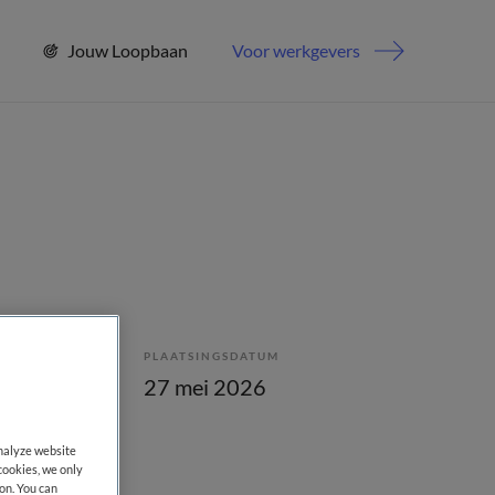
Jouw Loopbaan
Voor werkgevers
PLAATSINGSDATUM
bepaald
27 mei 2026
analyze website
cookies, we only
on. You can