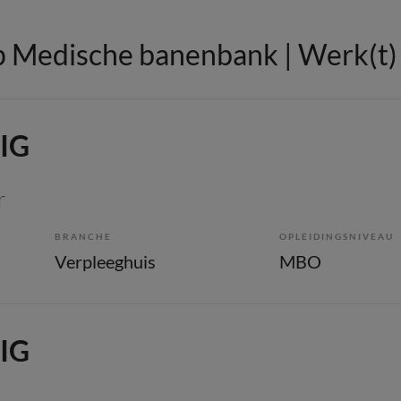
 Medische banenbank | Werk(t) i
 IG
r
BRANCHE
OPLEIDINGSNIVEAU
Verpleeghuis
MBO
 IG