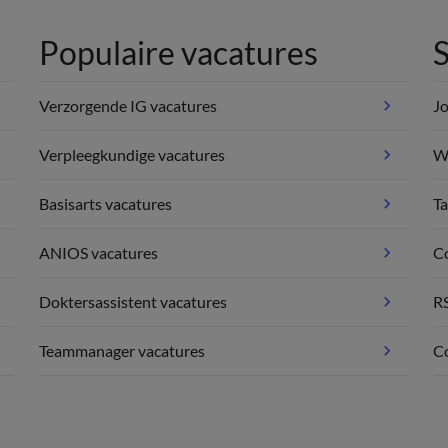
Populaire vacatures
S
Verzorgende IG vacatures
Jo
Verpleegkundige vacatures
We
Basisarts vacatures
Ta
ANIOS vacatures
C
Doktersassistent vacatures
R
Teammanager vacatures
Co