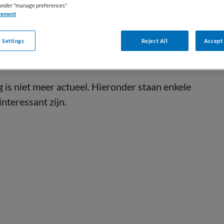
s under "manage preferences"
tement
 Settings
Reject All
Accept 
is niet meer actueel. Hieronder staan enkele
interessant zijn.