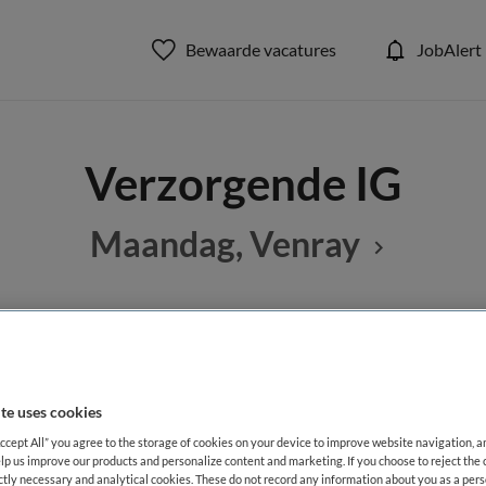
Bewaarde vacatures
JobAlert
Verzorgende IG
Maandag, Venray
BRANCHE
AANSTELLING
G
Verpleeghuis
Niet nader 
te uses cookies
Accept All” you agree to the storage of cookies on your device to improve website navigation, 
DIENSTVERBAND
lp us improve our products and personalize content and marketing. If you choose to reject the 
aald
Niet nader bepaald
ictly necessary and analytical cookies. These do not record any information about you as a pers