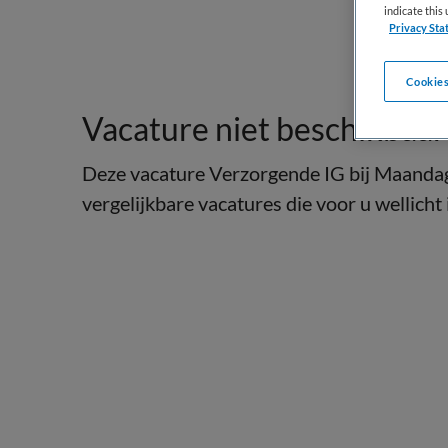
indicate thi
Privacy Sta
Cookies
Vacature niet beschikbaar
Deze vacature Verzorgende IG bij Maandag 
vergelijkbare vacatures die voor u wellicht 