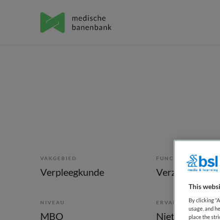
VAKGEBIED
FUNCTIE
Verpleegkunde
Verzorgende I
This websi
By clicking “
NIVEAU
ERVARING
usage, and he
MBO
Niet nader bep
place the str