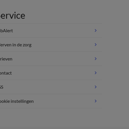
ervice
bAlert
rven in de zorg
rieven
ontact
SS
okie instellingen