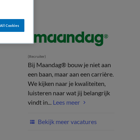
All Cookies
(Recruiter)
Bij Maandag® bouw je niet aan
een baan, maar aan een carrière.
We kijken naar je kwaliteiten,
luisteren naar wat jij belangrijk
vindt in...
Lees meer
Bekijk meer vacatures