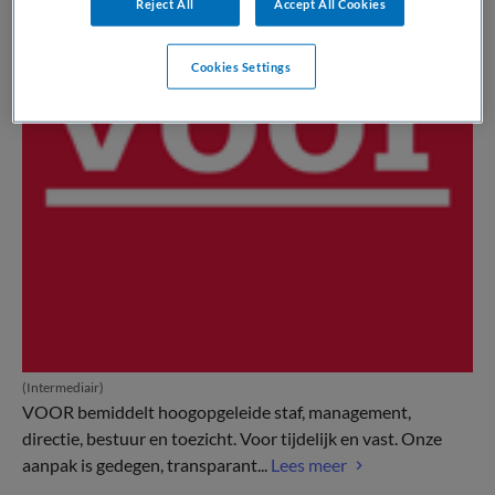
Reject All
Accept All Cookies
Cookies Settings
(Intermediair)
VOOR bemiddelt hoogopgeleide staf, management,
directie, bestuur en toezicht. Voor tijdelijk en vast. Onze
aanpak is gedegen, transparant...
Lees meer