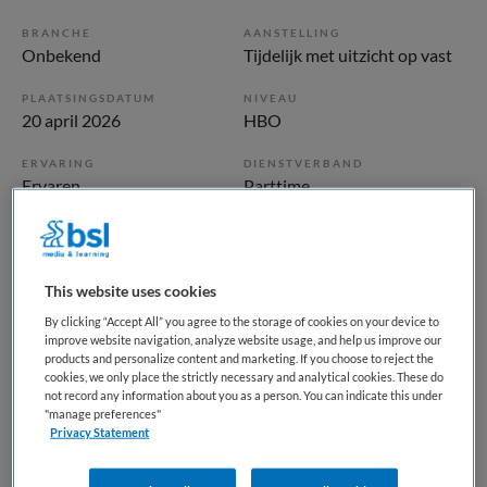
BRANCHE
AANSTELLING
Onbekend
Tijdelijk met uitzicht op vast
PLAATSINGSDATUM
NIVEAU
20 april 2026
HBO
ERVARING
DIENSTVERBAND
Ervaren
Parttime
Vacature niet beschikbaar
This website uses cookies
Deze vacature Communicatieadviseur (24-28 uur) bij
By clicking “Accept All” you agree to the storage of cookies on your device to
Samergo is niet meer actueel. Hieronder staan enkele
improve website navigation, analyze website usage, and help us improve our
vergelijkbare vacatures die voor u wellicht interessant zijn.
products and personalize content and marketing. If you choose to reject the
cookies, we only place the strictly necessary and analytical cookies. These do
not record any information about you as a person. You can indicate this under
"manage preferences"
Privacy Statement