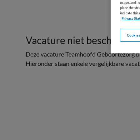
usage, and he
place the str
indicate thi
Privacy Sta
Cookies
Vacature niet beschikbaar
Deze vacature Teamhoofd Geboortezorg bij 
Hieronder staan enkele vergelijkbare vacatu