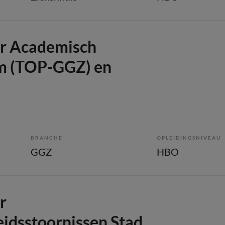
r Academisch
m (TOP-GGZ) en
BRANCHE
OPLEIDINGSNIVEAU
GGZ
HBO
r
eidsstoornissen Stad