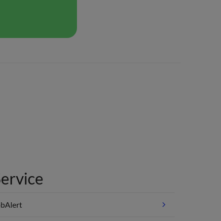
ervice
bAlert