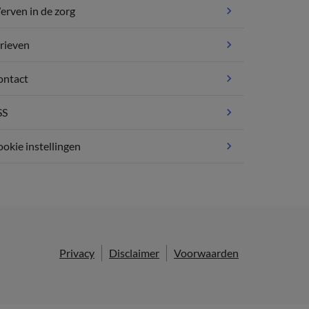
rven in de zorg
rieven
ontact
SS
okie instellingen
Privacy
Disclaimer
Voorwaarden