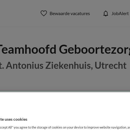
Bewaarde vacatures
JobAlert
Teamhoofd Geboortezor
t. Antonius Ziekenhuis, Utrecht
BRANCHE
AANSTELLING
Ziekenhuis
Tijdelijk di
te uses cookies
DIENSTVERBAND
Parttime
Accept All” you agree to the storage of cookies on your device to improve website navigation, 