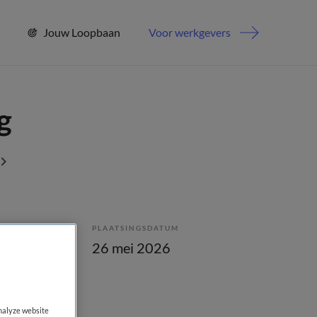
Jouw Loopbaan
Voor werkgevers
g
PLAATSINGSDATUM
enstverband
26 mei 2026
analyze website