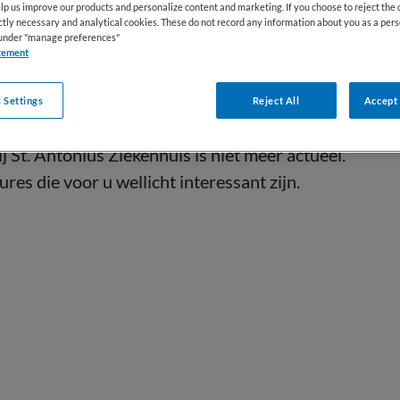
lp us improve our products and personalize content and marketing. If you choose to reject the 
ictly necessary and analytical cookies. These do not record any information about you as a pers
s under "manage preferences"
tement
 Settings
Reject All
Accept 
St. Antonius Ziekenhuis is niet meer actueel.
res die voor u wellicht interessant zijn.