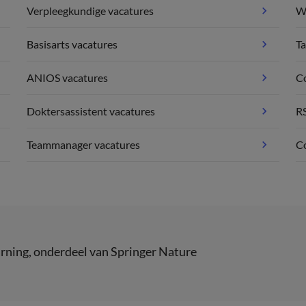
Verpleegkundige vacatures
We
Basisarts vacatures
Ta
ANIOS vacatures
C
Doktersassistent vacatures
R
Teammanager vacatures
Co
rning
, onderdeel van
Springer Nature