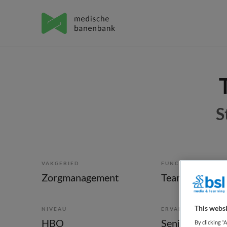
S
VAKGEBIED
FUNCTIE
Zorgmanagement
Teammanager
This websi
NIVEAU
ERVARING
HBO
Senior
By clicking “