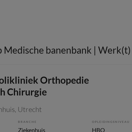
 Medische banenbank | Werk(t) i
likliniek Orthopedie
ch Chirurgie
nhuis
, Utrecht
BRANCHE
OPLEIDINGSNIVEAU
Ziekenhuis
HBO