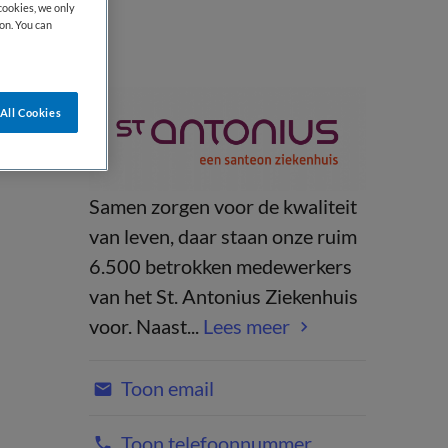
cookies, we only
on. You can
All Cookies
Samen zorgen voor de kwaliteit
van leven, daar staan onze ruim
6.500 betrokken medewerkers
van het St. Antonius Ziekenhuis
voor. Naast...
Lees meer
Toon email
Toon telefoonnummer