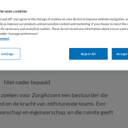
te uses cookies
Accept All” you agree to the storage of cookies on your device to improve website navigation, 
lp us improve our products and personalize content and marketing. If you choose to reject the 
ictly necessary and analytical cookies. These do not record any information about you as a pers
s under "manage preferences"
tement
 Settings
Reject All
Accept 
Niet nader bepaald
j zoeken voor ZorgAccent een bestuurder die
ed en de kracht van zelfsturende teams. Een
manschap en eigenaarschap, en die ruimte geeft