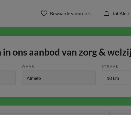
Bewaarde vacatures
JobAlert
in ons aanbod van zorg & welzi
WAAR
STRAAL
Functiegebied
Opleiding
Me