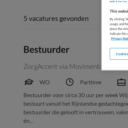
This websi
5 vacatures gevonden
By clicking “
usage, and he
place the str
indicate thi
Privacy Sta
Bestuurder
Cookies
ZorgAccent via Movimento
,
Almelo
WO
Parttime
Bestuurder voor circa 30 uur per week Wi
bestuurt vanuit het Rijnlandse gedachtego
bestuurder die gelooft in vertrouwen, vak
én...