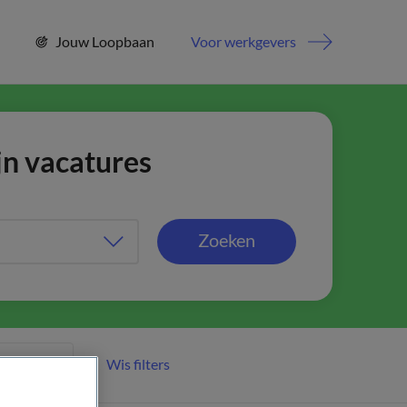
Jouw Loopbaan
Voor werkgevers
jn vacatures
Zoeken
Wis filters
er filters