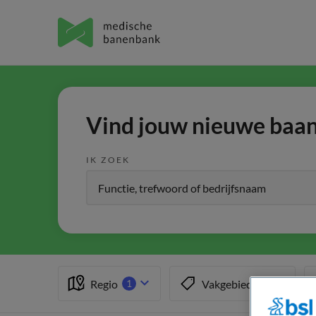
Vind jouw nieuwe baan 
IK ZOEK
Regio
Vakgebied
1