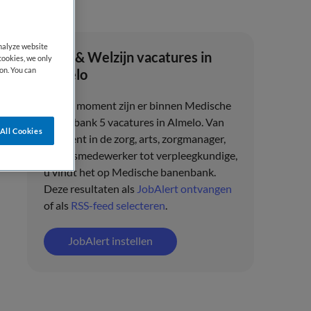
analyze website
Zorg & Welzijn vacatures in
cookies, we only
on. You can
Almelo
Op dit moment zijn er binnen Medische
banenbank 5 vacatures in Almelo. Van
All Cookies
assistent in de zorg, arts, zorgmanager,
beleidsmedewerker tot verpleegkundige,
u vindt het op Medische banenbank.
Deze resultaten als
JobAlert ontvangen
of als
RSS-feed selecteren
.
JobAlert instellen