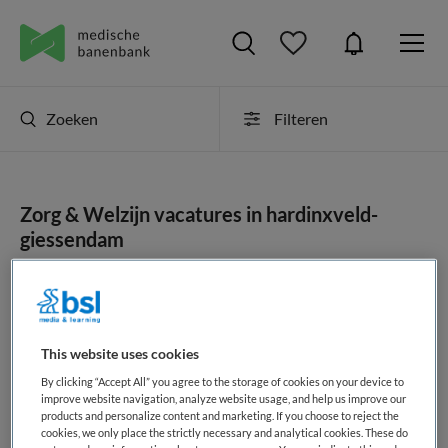
Zoeken
Filteren
Zorg & Welzijn vacatures in hardinxveld-
giessendam
Er zijn geen resultaten gevonden voor deze opdracht. Pas
uw zoekopdracht aan en zoek opnieuw.
This website uses cookies
JobAlert instellen
By clicking “Accept All” you agree to the storage of cookies on your device to
improve website navigation, analyze website usage, and help us improve our
products and personalize content and marketing. If you choose to reject the
cookies, we only place the strictly necessary and analytical cookies. These do