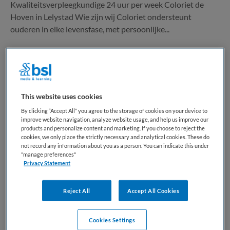
Kwaliteitsverpleegkundige 24 uur per week Coloriet de
Hoven in Lelystad Wie zijn wij Coloriet ondersteunt
ouderen in elke levensfase, met persoonlijke...
Bewaren
Bekijk vacature
Eergisteren
This website uses cookies
GZ-Psycholoog Gebiedsteam Lelystad
By clicking “Accept All” you agree to the storage of cookies on your device to
improve website navigation, analyze website usage, and help us improve our
Oost
products and personalize content and marketing. If you choose to reject the
cookies, we only place the strictly necessary and analytical cookies. These do
not record any information about you as a person. You can indicate this under
GGz Centraal
,
Lelystad
"manage preferences"
Privacy Statement
WO
Reject All
Accept All Cookies
Fulltime
Vaste aanstelling
Cookies Settings