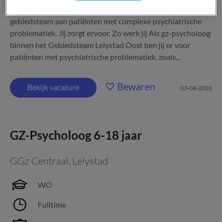
Het bieden van behandelingen vanuit een multidisciplinair
gebiedsteam aan patiënten met complexe psychiatrische
problematiek. Jij zorgt ervoor. Zo werk jij Als gz-psycholoog
binnen het Gebiedsteam Lelystad Oost ben jij er voor
patiënten met psychiatrische problematiek, zoals...
Bewaren
Bekijk vacature
03-08-2026
GZ-Psycholoog 6-18 jaar
GGz Centraal
,
Lelystad
WO
Fulltime