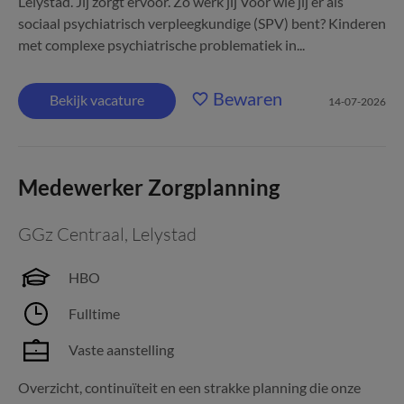
Lelystad. Jij zorgt ervoor. Zo werk jij Voor wie jij er als
sociaal psychiatrisch verpleegkundige (SPV) bent? Kinderen
met complexe psychiatrische problematiek in...
Bewaren
Bekijk vacature
14-07-2026
Medewerker Zorgplanning
GGz Centraal
,
Lelystad
HBO
Fulltime
Vaste aanstelling
Overzicht, continuïteit en een strakke planning die onze