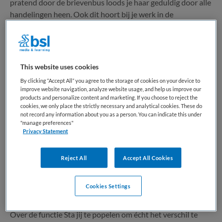
pratend door de brievenbus loods je haar geduldig door alle
handelingen heen. Ook dit hoort bij je werk in de
ouderenzorg. Je bent Verzorgende IG in de wijk: de wijk is...
Bewaren
Bekijk vacature
Gisteren
This website uses cookies
By clicking “Accept All” you agree to the storage of cookies on your device to
improve website navigation, analyze website usage, and help us improve our
products and personalize content and marketing. If you choose to reject the
Verzorgende IG
cookies, we only place the strictly necessary and analytical cookies. These do
not record any information about you as a person. You can indicate this under
"manage preferences"
Maandag
,
Boxmeer
Privacy Statement
MBO
Reject All
Accept All Cookies
Niet nader bepaald
Cookies Settings
Niet nader bepaald
Over de functie Sta jij te popelen om écht het verschil te