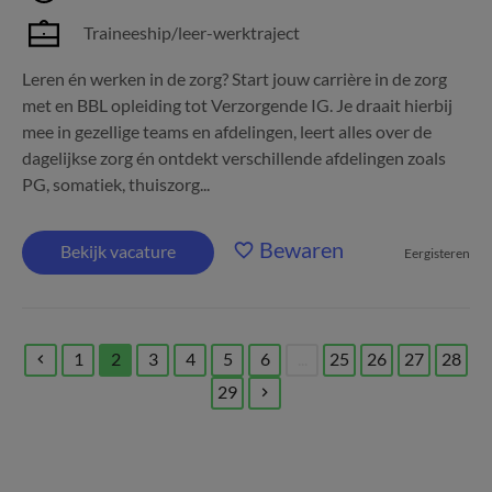
Traineeship/leer-werktraject
Leren én werken in de zorg? Start jouw carrière in de zorg
met en BBL opleiding tot Verzorgende IG. Je draait hierbij
mee in gezellige teams en afdelingen, leert alles over de
dagelijkse zorg én ontdekt verschillende afdelingen zoals
PG, somatiek, thuiszorg...
Bewaren
Bekijk vacature
Eergisteren
1
2
3
4
5
6
...
25
26
27
28
(current)
29