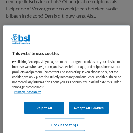
een topklinisch ziekenhuis? Of heb je al een diploma als
Helpende of Verzorgende en zoek je een betekenisvolle
bijbaan in de zorg? Dan is dit jouw kans. Als...
Bewaren
Bekijk vacature
31-07-2026
This website uses cookies
Verzorgende IG | Verpleeghuis |
By clicking “Accept All” you agree to the storage of cookies on your device to
improve website navigation, analyze website usage, and help us improve our
Rietveld
products and personalize content and marketing. If you choose to reject the
cookies, we only place the strictly necessary and analytical cookies. These do
not record any information about you as a person. You can indicate this under
ActiVite
,
Alphen aan den Rijn
"manage preferences"
Privacy Statement
MBO
Reject All
Accept All Cookies
Fulltime
Tijdelijk dienstverband
Cookies Settings