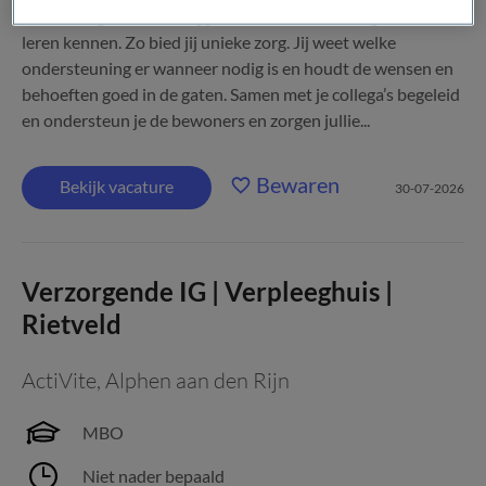
Als verzorgende IG doe jij alles om de bewoner goed te
leren kennen. Zo bied jij unieke zorg. Jij weet welke
ondersteuning er wanneer nodig is en houdt de wensen en
behoeften goed in de gaten. Samen met je collega’s begeleid
en ondersteun je de bewoners en zorgen jullie...
Bewaren
Bekijk vacature
30-07-2026
Verzorgende IG | Verpleeghuis |
Rietveld
ActiVite
,
Alphen aan den Rijn
MBO
Niet nader bepaald