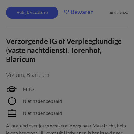
Bewaren
Bekijk vacature
30-07-2026
Verzorgende IG of Verpleegkundige
(vaste nachtdienst), Torenhof,
Blaricum
Vivium
,
Blaricum
MBO
Niet nader bepaald
Niet nader bepaald
Al pratend over jouw weekendje weg naar Maastricht, help
je een bewoner. Hij komt uit Limburg en is benieuwd naar