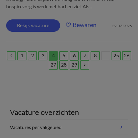
hospicezorg is werk met hart en ziel. Als...
Bewaren
Bekijk vacature
29-07-2026
1
2
3
4
5
6
7
8
...
25
26
(current)
27
28
29
Vacature overzichten
Vacatures per vakgebied