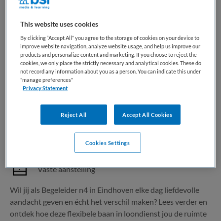
graag in een multidisciplinair team met korte lijnen...
This website uses cookies
Bewaren
Bekijk vacature
23-06-2026
By clicking “Accept All” you agree to the storage of cookies on your device to
improve website navigation, analyze website usage, and help us improve our
products and personalize content and marketing. If you choose to reject the
cookies, we only place the strictly necessary and analytical cookies. These do
not record any information about you as a person. You can indicate this under
Begeleider niveau 4 | GHZ
"manage preferences"
Privacy Statement
Happy Nurse
,
Eindhoven
Reject All
Accept All Cookies
MBO
Cookies Settings
Parttime
Vaste aanstelling
Wil jij als Begeleider n4 in Eindhoven elke dag liefdevolle
aandacht geven en écht het verschil maken? Lees verder en
ontdek hoe deze flexibele baan in loondienst jou de ruimte