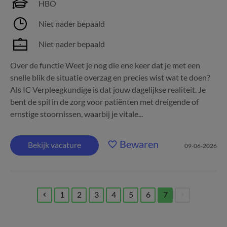
HBO
Niet nader bepaald
Niet nader bepaald
Over de functie Weet je nog die ene keer dat je met een
snelle blik de situatie overzag en precies wist wat te doen?
Als IC Verpleegkundige is dat jouw dagelijkse realiteit. Je
bent de spil in de zorg voor patiënten met dreigende of
ernstige stoornissen, waarbij je vitale...
Bewaren
Bekijk vacature
09-06-2026
1
2
3
4
5
6
7
(current)