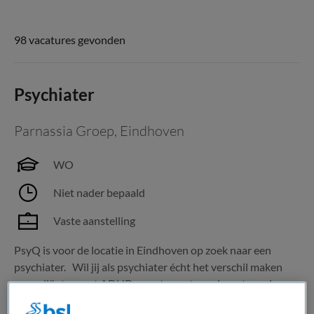
98 vacatures gevonden
Psychiater
Parnassia Groep
,
Eindhoven
WO
Niet nader bepaald
Vaste aanstelling
PsyQ is voor de locatie in Eindhoven op zoek naar een
psychiater. Wil jij als psychiater écht het verschil maken
voor cliënten met ADHD, angst- en stemmingsstoornissen,
persoonlijkheidsproblematiek en psychotrauma? Werk je