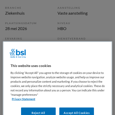
BRANCHE
AANSTELLING
Ziekenhuis
Vaste aanstelling
PLAATSINGSDATUM
NIVEAU
28 mei 2026
HBO
ERVARING
DIENSTVERBAND
Senior
Fulltime
Vacature niet beschikbaar
This website uses cookies
Deze vacature Teamhoofd Polikliniek Longgeneeskunde bij
By clicking “Accept All” you agree to the storage of cookies on your device to
St. Antonius Ziekenhuis is niet meer actueel. Hieronder
improve website navigation, analyze website usage, and help us improve our
products and personalize content and marketing. If you choose to reject the
staan enkele vergelijkbare vacatures die voor u wellicht
cookies, we only place the strictly necessary and analytical cookies. These do
interessant zijn.
not record any information about you as a person. You can indicate this under
"manage preferences"
Privacy Statement
Reject All
Accept All Cookies