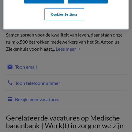
Cookies Settings
Samen zorgen voor de kwaliteit van leven, daar staan onze
ruim 6.500 betrokken medewerkers van het St. Antonius
Ziekenhuis voor. Naast...
Lees meer
Toon email
Toon telefoonnummer
Bekijk meer vacatures
Gerelateerde vacatures op Medische
banenbank | Werk(t) in zorg en welzijn