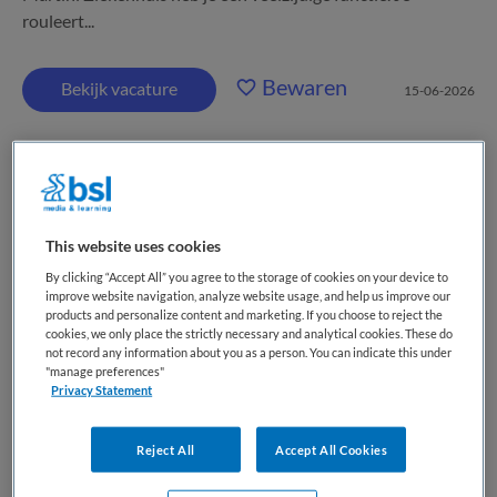
rouleert...
Bewaren
Bekijk vacature
15-06-2026
ANIOS Neurologie
This website uses cookies
Martini Ziekenhuis
,
Groningen
By clicking “Accept All” you agree to the storage of cookies on your device to
improve website navigation, analyze website usage, and help us improve our
WO
products and personalize content and marketing. If you choose to reject the
cookies, we only place the strictly necessary and analytical cookies. These do
Fulltime
not record any information about you as a person. You can indicate this under
"manage preferences"
Privacy Statement
Tijdelijk dienstverband
Sta jij aan het begin van je carrière als arts en wil je in een
Reject All
Accept All Cookies
fijn team groeien in je vak? Bij ons krijg je de tijd én
begeleiding om zelfverzekerd aan de slag te gaan in een