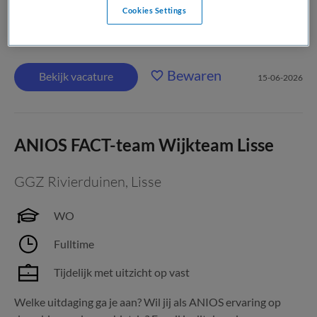
Cookies Settings
beschouwend en dynamisch specialisme. Wat ga je doen Als
ANIOS Neurologie in het Martini...
Bewaren
Bekijk vacature
15-06-2026
ANIOS FACT-team Wijkteam Lisse
GGZ Rivierduinen
,
Lisse
WO
Fulltime
Tijdelijk met uitzicht op vast
Welke uitdaging ga je aan? Wil jij als ANIOS ervaring op