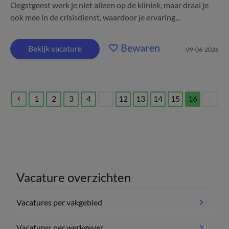
Oegstgeest werk je niet alleen op de kliniek, maar draai je
ook mee in de crisisdienst, waardoor je ervaring...
Bewaren
Bekijk vacature
09-06-2026
1
2
3
4
...
12
13
14
15
16
(current)
Vacature overzichten
Vacatures per vakgebied
Vacatures per werkgever