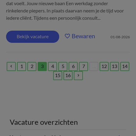
dat voelt. Jouw nieuwe baan Een werkdag zonder
rinkelende piepers. In plaats daarvan neem je de tijd voor
iedere cliënt. Tijdens een persoonlijk consult...
Bewaren
Bekijk vacature
01-08-2026
1
2
3
4
5
6
7
...
12
13
14
(current)
15
16
Vacature overzichten