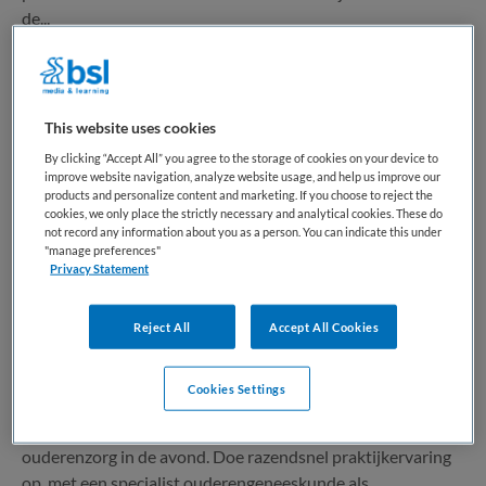
de...
Bewaren
Bekijk vacature
04-08-2026
This website uses cookies
By clicking “Accept All” you agree to the storage of cookies on your device to
improve website navigation, analyze website usage, and help us improve our
Basisarts ANW-diensten | bijbaan
products and personalize content and marketing. If you choose to reject the
cookies, we only place the strictly necessary and analytical cookies. These do
not record any information about you as a person. You can indicate this under
BKV
,
Terneuzen
"manage preferences"
Privacy Statement
WO
Reject All
Accept All Cookies
Parttime
Niet nader bepaald
Cookies Settings
Combineer jouw baan of onderzoek overdag met acute
ouderenzorg in de avond. Doe razendsnel praktijkervaring
op, met een specialist ouderengeneeskunde als