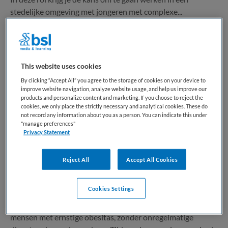
stedelijke omgeving met jongeren met complexe...
Bewaren
Bekijk vacature
30-07-2026
This website uses cookies
By clicking “Accept All” you agree to the storage of cookies on your device to
Arts Obesitaskliniek
improve website navigation, analyze website usage, and help us improve our
products and personalize content and marketing. If you choose to reject the
cookies, we only place the strictly necessary and analytical cookies. These do
not record any information about you as a person. You can indicate this under
BKV
,
Rotterdam
"manage preferences"
Privacy Statement
WO
Reject All
Accept All Cookies
Parttime
Vaste aanstelling
Cookies Settings
Van screening tot medische triage begeleid je als basisarts
mensen met ernstige obesitas, zonder onregelmatige