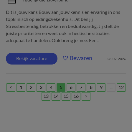
Dit is jouw kans Bouw aan jouw kennis en ervaring in ons
topklinisch opleidingsziekenhuis. Dit ben jij
Stressbestendig, betrokken en besluitvaardig. Jij stelt de
juiste prioriteiten en weet ook in hectische situaties
adequaat te handelen. Ook breng je mee: Een...
Bewaren
Bekijk vacature
28-07-2026
1
2
3
4
5
6
7
8
9
...
12
(current)
13
14
15
16