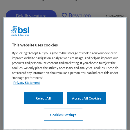
Bewaren
Bekijk vacature
18-06-2026
Verzorgende IG | VVT
This website uses cookies
By clicking “Accept All” you agree to the storage of cookies on your device to
Happy Nurse
,
Hilversum
improve website navigation, analyze website usage, and help us improve our
products and personalize content and marketing. If you choose to reject the
cookies, we only place the strictly necessary and analytical cookies. These do
MBO
not record any information about you as a person. You can indicate this under
"manage preferences"
Privacy Statement
Parttime
Vaste aanstelling
Reject All
Accept All Cookies
Wil je elke dag met liefdevolle aandacht professionele zorg
geven als Verzorgende IG in Hilversum ? Kom flexibel in
Cookies Settings
loondienst werken bij een team dat jouw werkplezier en
groei voorop zet; lees snel verder en ontdek jouw volgende