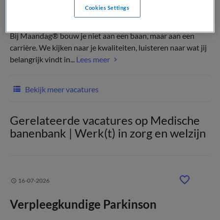
Cookies Settings
(Recruiter)
Bij Maandag® bouw je niet aan een baan, maar aan een
carrière. We kijken naar je kwaliteiten, luisteren naar wat jij
belangrijk vindt in...
Lees meer
Bekijk meer vacatures
Gerelateerde vacatures op Medische
banenbank | Werk(t) in zorg en welzijn
16-07-2026
Verpleegkundige Parkinson