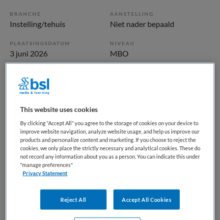
BRANCHE
AANSTELLING
Instelling/tehuis
Niet nader bepaald
PLAATSINGSDATUM
NIVEAU
3 juni 2026
MBO
ERVARING
DIENSTVERBAND
Ervaren
Niet nader bepaald
This website uses cookies
Vacature niet beschikbaar
By clicking “Accept All” you agree to the storage of cookies on your device to
improve website navigation, analyze website usage, and help us improve our
Deze vacature Verpleegkundige NAH bij Maandag is niet
products and personalize content and marketing. If you choose to reject the
meer actueel. Hieronder staan enkele vergelijkbare
cookies, we only place the strictly necessary and analytical cookies. These do
not record any information about you as a person. You can indicate this under
vacatures die voor u wellicht interessant zijn.
"manage preferences"
Privacy Statement
Reject All
Accept All Cookies