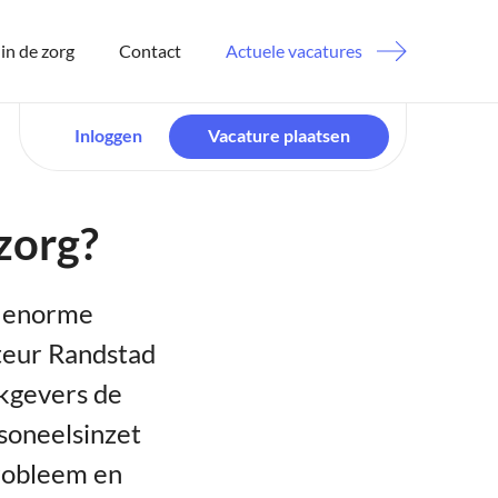
in de zorg
Contact
Actuele vacatures
Inloggen
Vacature plaatsen
 zorg?
n enorme
cteur Randstad
kgevers de
soneelsinzet
probleem en