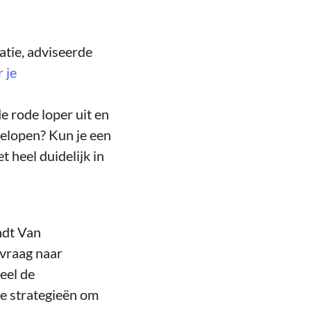
tie, adviseerde
 je
 rode loper uit en
eelopen? Kun je een
t heel duidelijk in
ndt Van
 vraag naar
eel de
ve strategieën om