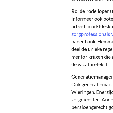
Rol de rode loper u
Informeer ook pote
arbeidsmarktdeskun
zorgprofessionals v
banenbank. Hemming
deel de unieke rege
mentor krijgen die 
de vacaturetekst.
Generatiemanage
Ook generatiemana
Wieringen. Enerzijd
zorgdiensten. Ander
pensioengerechtigde