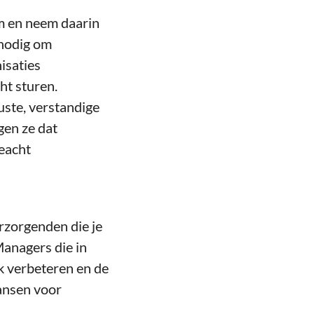
am en neem daarin
 nodig om
nisaties
ht sturen.
uste, verstandige
gen ze dat
eacht
erzorgenden die je
Managers die in
k verbeteren en de
kansen voor