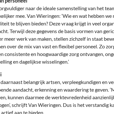
an personeel
zorgvuldiger naar de ideale samenstelling van het te
elijker mee. Van Wieringen: ‘Wie en wat hebben we
iteit te blijven bieden? Deze vraag krijgt in veel orga
ht. Terwijl deze gegevens de basis vormen van geric
er meer werk van maken, stellen zichzelf in staat bew
en over de mix van vast en flexibel personeel. Zo zor
ten consistente en hoogwaardige zorg ontvangen, ong
ling en dagelijkse wisselingen.’
i
et daarnaast belangrijk artsen, verpleegkundigen en v
oende aandacht, erkenning en waardering te geven. ‘
geven, kunnen daarmee de werktevredenheid aanzienlij
gen’, schrijft Van Wieringen. Dus is het verstandig 
 actief aan te bieden.