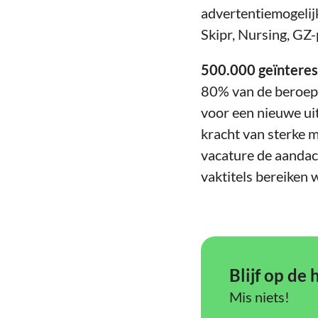
advertentiemogelij
Skipr, Nursing, GZ-
500.000 geïnteress
80% van de beroepsb
voor een nieuwe uit
kracht van sterke 
vacature de aandac
vaktitels bereiken 
Blijf op de
Mis niets!