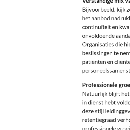
Verstandige mix v
Bijvoorbeeld: kijk 
het aanbod nadrukk
continuïteit en kwal
onvoldoende aandac
Organisaties die hi
beslissingen te nem
patiënten en cliën
personeelssamenstel
Professionele groe
Natuurlijk blijft h
in dienst hebt vold
deze stijl leiding
retentiegraad verho
professionele groei