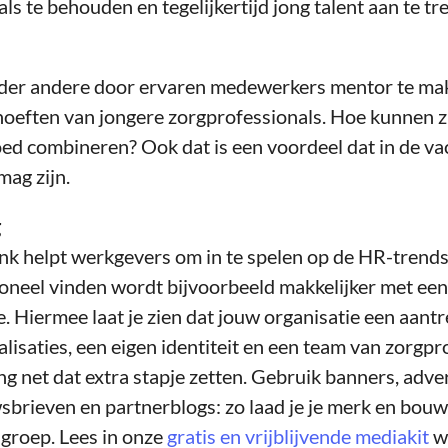
ls te behouden en tegelijkertijd jong talent aan te tr
der andere door ervaren medewerkers mentor te mak
oeften van jongere zorgprofessionals. Hoe kunnen zij
ed combineren? Ook dat is een voordeel dat in de va
mag zijn.
g
 helpt werkgevers om in te spelen op de HR-trends 
soneel vinden wordt bijvoorbeeld makkelijker met ee
 Hiermee laat je zien dat jouw organisatie een aantr
alisaties, een eigen identiteit en een team van zorgpro
ng net dat extra stapje zetten. Gebruik banners, adver
sbrieven en partnerblogs: zo laad je je merk en bouw
lgroep. Lees in onze
gratis en vrijblijvende mediakit
w