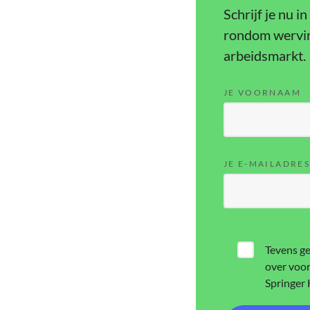
Schrijf je nu i
rondom werving
arbeidsmarkt.
JE VOORNAAM
JE E-MAILADRE
Tevens ge
over voor
Springer 