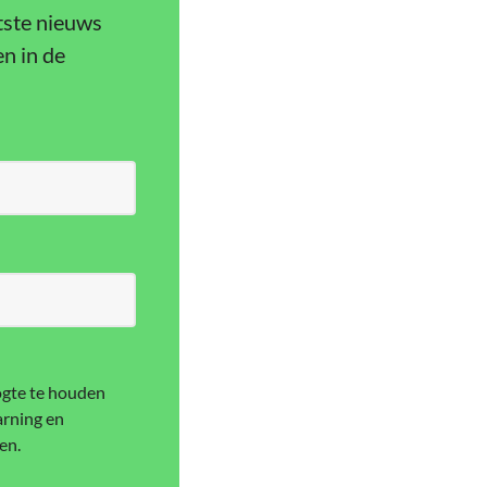
atste nieuws
n in de
ogte te houden
arning en
en.