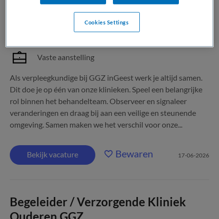
MBO
Cookies Settings
Fulltime
Vaste aanstelling
Als verpleegkundige bij GGZ inGeest werk je altijd samen.
Dit doe je op één van onze klinieken. Speel een belangrijke
rol binnen het behandelteam. Observeer en signaleer
veranderingen en draag bij aan een veilige en steunende
omgeving. Samen maken we het verschil voor onze...
Bewaren
Bekijk vacature
17-06-2026
Begeleider / Verzorgende Kliniek
Ouderen GGZ