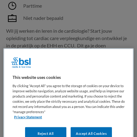
Parttime
Niet nader bepaald
Wil jij werken én leren in de cardiologie? Start jouw
opleiding tot cardiac care verpleegkundige en ontwikkel je
in de praktijk op de EHH en CCU. Dit ga je doen
Als cardiac care verpleegkundige in opleiding volg je een
opleiding van 13-15 maanden waarin je werken en...
This website uses cookies
Bewaren
Bekijk vacature
17-06-2026
By clicking “Accept All” you agree to the storage of cookies on your device to
improve website navigation, analyze website usage, and help us improve our
products and personalize content and marketing. If you choose to reject the
cookies, we only place the strictly necessary and analytical cookies. These do
Verpleegkundige Klinieken
not record any information about you as a person. You can indicate this under
"manage preferences"
Amstelveen
Privacy Statement
GGZ inGeest
,
Amstelveen
Reject All
Accept All Cookies