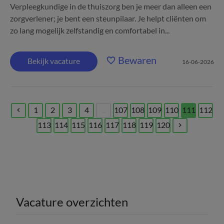
Verpleegkundige in de thuiszorg ben je meer dan alleen een
zorgverlener; je bent een steunpilaar. Je helpt cliënten om
zo lang mogelijk zelfstandig en comfortabel in...
Bewaren
Bekijk vacature
16-06-2026
1
2
3
4
...
107
108
109
110
111
112
(current)
113
114
115
116
117
118
119
120
Vacature overzichten