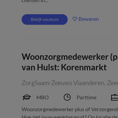
cliënten in...
Bewaren
Bekijk vacature
Woonzorgmedewerker (plu
van Hulst: Korenmarkt
ZorgSaam-Zeeuws Vlaanderen
,
Zee
MBO
Parttime
Woonzorgmedewerker plus of Verzorgende I
Hoe ziet jouw werkdag eruit? Op locatie 