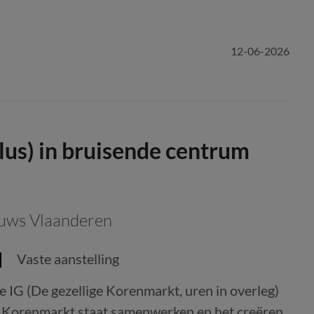
12-06-2026
s) in bruisende centrum
uws Vlaanderen
Vaste aanstelling
G (De gezellige Korenmarkt, uren in overleg)
de Korenmarkt staat samenwerken en het creëren