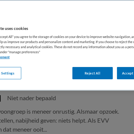
te uses cookies
Accept All” you agree to the storage of cookies on your device to improve website navigation, 
lp us improve our products and personalize content and marketing. If you choose to reject the 
ictly necessary and analytical cookies. These do not record any information about you as a pers
Verzorgende (EVV), De
s under "manage preferences"
tement
 Settings
Reject All
Accept 
Niet nader bepaald
oongroep is meneer onrustig. Alsmaar opzoek.
ellen, nabijheid geven: niets helpt. Als EVV
n dat meneer ooit...