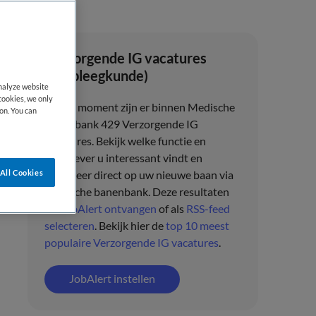
Verzorgende IG vacatures
(Verpleegkunde)
analyze website
cookies, we only
Op dit moment zijn er binnen Medische
on. You can
banenbank 429 Verzorgende IG
vacatures.
Bekijk welke functie en
werkgever u interessant vindt en
All Cookies
solliciteer direct op uw nieuwe baan via
Medische banenbank
. Deze resultaten
als
JobAlert ontvangen
of als
RSS-feed
selecteren
.
Bekijk hier de
top 10 meest
populaire Verzorgende IG vacatures
.
JobAlert instellen