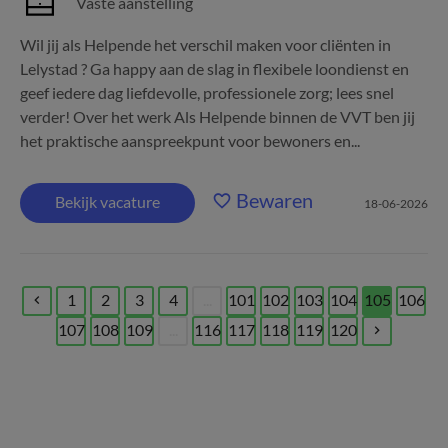
Vaste aanstelling
Wil jij als Helpende het verschil maken voor cliënten in
Lelystad ? Ga happy aan de slag in flexibele loondienst en
geef iedere dag liefdevolle, professionele zorg; lees snel
verder! Over het werk Als Helpende binnen de VVT ben jij
het praktische aanspreekpunt voor bewoners en...
Bewaren
Bekijk vacature
18-06-2026
1
2
3
4
...
101
102
103
104
105
106
(current)
107
108
109
...
116
117
118
119
120