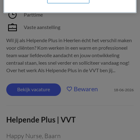
MBO
Parttime
Vaste aanstelling
Wil jij als Helpende Plus in Heerlen écht het verschil maken
voor cliënten? Kom werken in een warm en professioneel
team waar liefdevolle aandacht en jouw ontwikkeling
centraal staan, lees snel verder en solliciteer vandaag nog!
Over het werk Als Helpende Plus in de VVT ben jij...
Bewaren
Bekijk vacature
18-06-2026
Helpende Plus | VVT
Happy Nurse
,
Baarn