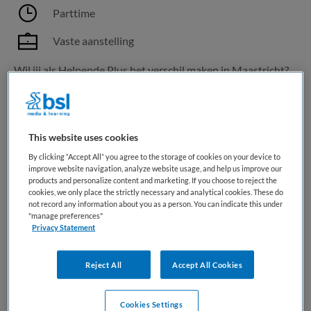
Parttime
Vaste aanstelling
Wil jij als Helpende Plus het verschil maken in Maastricht?
Werk flexibel in loondienst, geef liefdevolle aandacht en
lees snel verder om te ontdekken hoe prettig dit voor jou
kan zijn. Over het werk Jij bent als Helpende Plus een
onmisbare schakel in het team en zorgt dat...
This website uses cookies
By clicking “Accept All” you agree to the storage of cookies on your device to
improve website navigation, analyze website usage, and help us improve our
Bewaren
Bekijk vacature
18-06-2026
products and personalize content and marketing. If you choose to reject the
cookies, we only place the strictly necessary and analytical cookies. These do
not record any information about you as a person. You can indicate this under
"manage preferences"
Privacy Statement
Helpende Plus | VVT
Reject All
Accept All Cookies
Happy Nurse
,
Heerlen
Cookies Settings