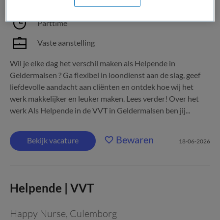
MBO
Parttime
Vaste aanstelling
Wil je elke dag het verschil maken als Helpende in
Geldermalsen ? Ga flexibel in loondienst aan de slag, geef
liefdevolle aandacht aan cliënten en ontdek hoe wij het
werk makkelijker en leuker maken. Lees verder! Over het
werk Als Helpende in de VVT in Geldermalsen ben jij...
Bewaren
Bekijk vacature
18-06-2026
Helpende | VVT
Happy Nurse
,
Culemborg