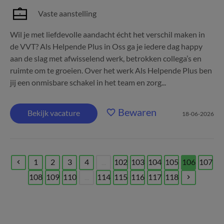
Vaste aanstelling
Wil je met liefdevolle aandacht écht het verschil maken in
de VVT? Als Helpende Plus in Oss ga je iedere dag happy
aan de slag met afwisselend werk, betrokken collega’s en
ruimte om te groeien. Over het werk Als Helpende Plus ben
jij een onmisbare schakel in het team en zorg...
Bewaren
Bekijk vacature
18-06-2026
1
2
3
4
...
102
103
104
105
106
107
(current)
108
109
110
...
114
115
116
117
118