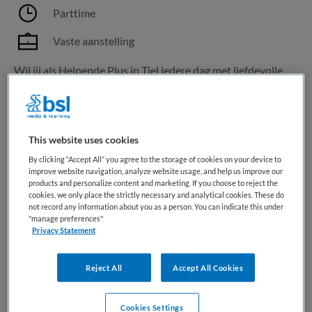
Parttime
Vaste aanstelling
Wil jij als Helpende Plus in Tiel iedere dag met liefdevolle
aandacht het verschil maken voor bewoners? Werk flexibel
in loondienst, voel je gewaardeerd en ga happy aan de slag.
Lees snel verder. Over het werk Als Helpende Plus in de
VVT ben jij de onmisbare schakel voor...
This website uses cookies
By clicking “Accept All” you agree to the storage of cookies on your device to
improve website navigation, analyze website usage, and help us improve our
Bewaren
Bekijk vacature
18-06-2026
products and personalize content and marketing. If you choose to reject the
cookies, we only place the strictly necessary and analytical cookies. These do
not record any information about you as a person. You can indicate this under
"manage preferences"
Privacy Statement
Helpende | VVT
Reject All
Accept All Cookies
Happy Nurse
,
Geldermalsen
Cookies Settings