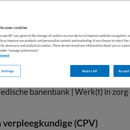
GGZ/Welzijn
(1081)
T
te uses cookies
Onderzoeker
(16)
V
Accept All” you agree to the storage of cookies on your device to improve website navigation, 
lp us improve our products and personalize content and marketing. If you choose to reject the 
ictly necessary and analytical cookies. These do not record any information about you as a pers
Paramedici
(111)
Z
s under "manage preferences"
tement
 Settings
Reject All
Accept 
edische banenbank | Werk(t) in zorg 
ch verpleegkundige (CPV)