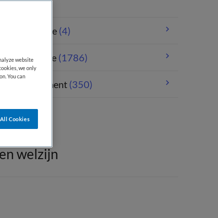
andheelkunde
(4)
erpleegkunde
(1786)
analyze website
cookies, we only
on. You can
orgmanagement
(350)
All Cookies
en welzijn