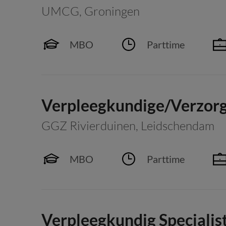
UMCG
,
Groningen
MBO
Parttime
Verpleegkundige/Verzorge
GGZ Rivierduinen
,
Leidschendam
MBO
Parttime
Verpleegkundig Specialis