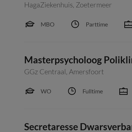
HagaZiekenhuis
,
Zoetermeer
MBO
Parttime
Masterpsycholoog Polikl
GGz Centraal
,
Amersfoort
WO
Fulltime
Secretaresse Dwarsverb