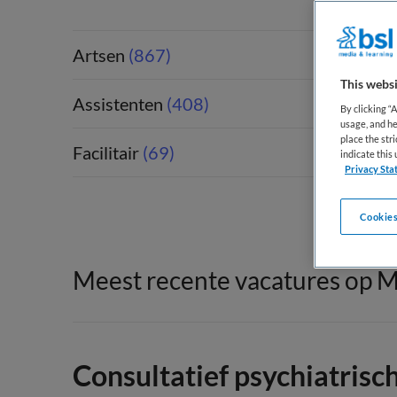
Artsen
(867)
This websi
Assistenten
(408)
By clicking “
usage, and he
place the str
Facilitair
(69)
indicate thi
Privacy Sta
Cookies
Meest recente vacatures op M
Consultatief psychiatris