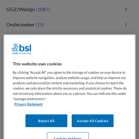
GGZ/Welzijn
(1087)
Onderzoeker
(15)
Paramedici
(112)
Tandheelkunde
(5)
This website uses cookies
Verpleegkunde
(1803)
By clicking “Accept All” you agree to the storage of cookies on your device to
improve website navigation, analyze website usage, and help us improve our
products and personalize content and marketing. If you choose to reject the
Zorgmanagement
(346)
cookies, we only place the strictly necessary and analytical cookies. These do
not record any information about you as a person. You can indicate this under
"manage preferences"
Privacy Statement
Meest recente vacatures op Medische
banenbank | Werk(t) in zorg en welzijn
Reject All
Accept All Cookies
Cookies Settings