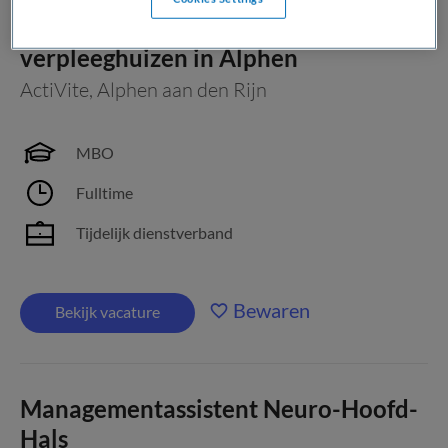
Verpleegkundige nachtdiensten | 3
verpleeghuizen in Alphen
ActiVite
,
Alphen aan den Rijn
MBO
Fulltime
Tijdelijk dienstverband
Bewaren
Bekijk vacature
Managementassistent Neuro-Hoofd-
Hals