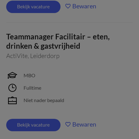
Bewaren
Bekijk vacature
Teammanager Facilitair – eten,
drinken & gastvrijheid
ActiVite
,
Leiderdorp
MBO
Fulltime
Niet nader bepaald
Bewaren
Bekijk vacature