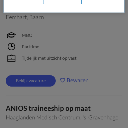
Begeleider Witte Kruislaan 8
Eemhart
,
Baarn
MBO
Parttime
Tijdelijk met uitzicht op vast
Bewaren
Bekijk vacature
ANIOS traineeship op maat
Haaglanden Medisch Centrum
,
's-Gravenhage