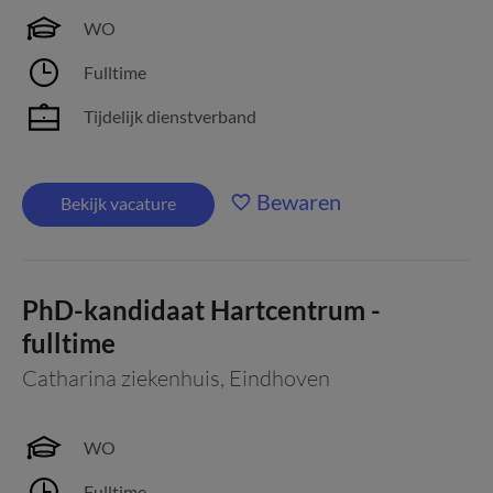
WO
Fulltime
Tijdelijk dienstverband
Bewaren
Bekijk vacature
PhD-kandidaat Hartcentrum -
fulltime
Catharina ziekenhuis
,
Eindhoven
WO
Fulltime