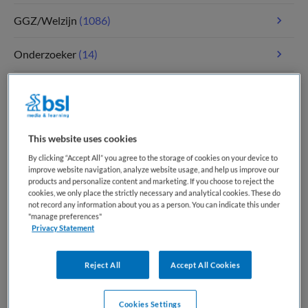
GGZ/Welzijn
(1086)
Onderzoeker
(14)
Paramedici
(117)
Tandheelkunde
(5)
This website uses cookies
Verpleegkunde
(1811)
By clicking “Accept All” you agree to the storage of cookies on your device to
improve website navigation, analyze website usage, and help us improve our
products and personalize content and marketing. If you choose to reject the
Zorgmanagement
(347)
cookies, we only place the strictly necessary and analytical cookies. These do
not record any information about you as a person. You can indicate this under
"manage preferences"
Privacy Statement
Meest recente vacatures op Medische
banenbank | Werk(t) in zorg en welzijn
Reject All
Accept All Cookies
Cookies Settings